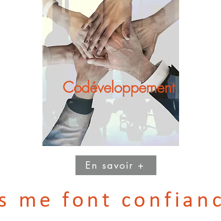
Codéveloppement
En savoir +
ls me font confian