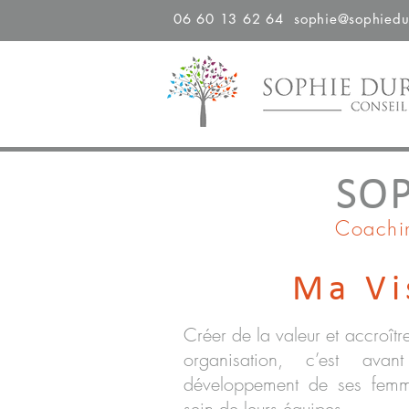
06 60 13 62 64
sophie@sophiedu
SOP
Coachin
Ma Vi
Créer de la valeur et accroît
organisation, c’est avan
développement de ses fem
sein de leurs équipes.