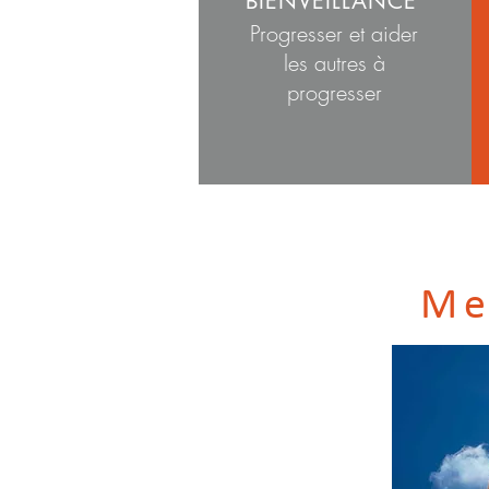
BIENVEILLANCE
Progresser et aider
les autres à
progresser
Me