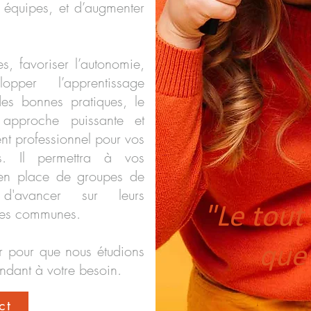
s équipes, et d’augmenter
es, favoriser l’autonomie,
elopper l’apprentissage
es bonnes pratiques, le
pproche puissante et
t professionnel pour vos
rs. Il permettra à vos
 en place de groupes de
 d'avancer sur leurs
"Le tout
lles communes.
r pour que nous étudions
que
ndant à votre besoin.
ct