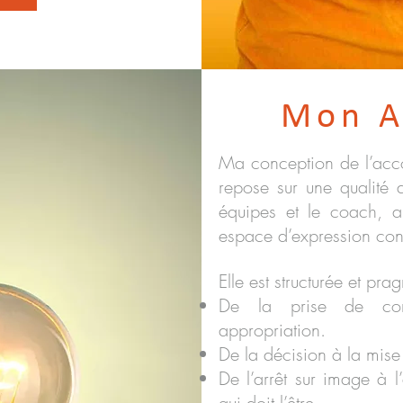
Mon A
Ma conception de l’ac
repose sur une qualité d
équipes et le coach, a
espace d’expression cons
Elle est structurée et pra
De la prise de co
appropriation.
De la décision à la mis
De l’arrêt sur image à l
qui doit l’être.