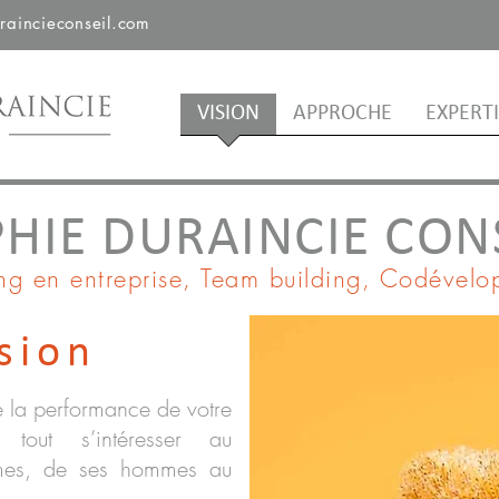
raincieconseil.com
VISION
APPROCHE
EXPERTI
HIE DURAINCIE CON
g en entreprise, Team building, Codével
sion
re la performance de votre
t tout s’intéresser au
mes, de ses hommes au