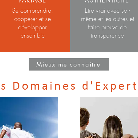
PARTAGE
AUTHENTICITÉ
Se comprendre,
Etre vrai avec soi-
coopérer et se
même et les autres et
développer
faire preuve de
ensemble
transparence
Mieux me connaitre
s Domaines d'Expert