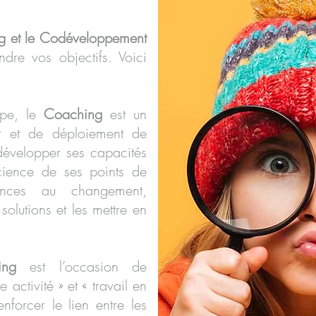
ng et le Codéveloppement
ndre vos objectifs. Voici
ipe, le
C
oaching
est un
t et de déploiement de
 développer ses capacités
cience de ses points de
ances au changement,
solutions et les mettre en
ng
est l’occasion de
 activité » et « travail en
nforcer le lien entre les