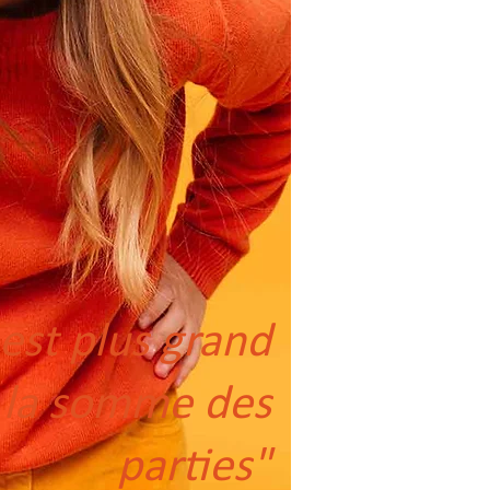
 est plus grand
 la somme des
parties"